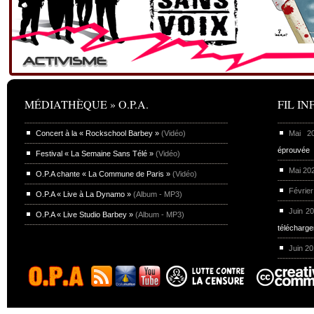
MÉDIATHÈQUE » O.P.A.
FIL INF
Concert à la « Rockschool Barbey »
(Vidéo)
Mai 
éprouvée
Festival « La Semaine Sans Télé »
(Vidéo)
Mai 20
O.P.A chante « La Commune de Paris »
(Vidéo)
Février
O.P.A « Live à La Dynamo »
(Album - MP3)
Juin 2
O.P.A « Live Studio Barbey »
(Album - MP3)
télécharg
Juin 2