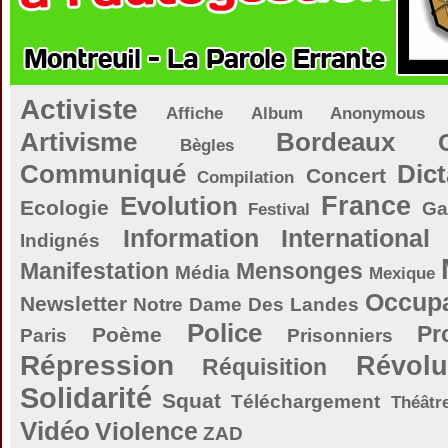
Activiste
Affiche
Album
Anonymous
Artivisme
Bordeaux
Bègles
Communiqué
Dict
Concert
Compilation
Evolution
France
Ecologie
Ga
Festival
Information
International
Indignés
Manifestation
Mensonges
Média
Mexique
Occupa
Newsletter
Notre Dame Des Landes
Police
Pr
Poème
Paris
Prisonniers
Répression
Révolu
Réquisition
Solidarité
Squat
Téléchargement
Théâtr
Vidéo
Violence
ZAD